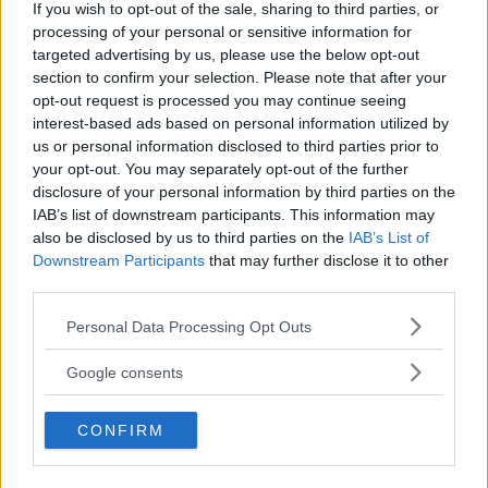
If you wish to opt-out of the sale, sharing to third parties, or
maila oss på Info@faderligt.se.
processing of your personal or sensitive information for
targeted advertising by us, please use the below opt-out
section to confirm your selection. Please note that after your
opt-out request is processed you may continue seeing
interest-based ads based on personal information utilized by
us or personal information disclosed to third parties prior to
Faderligt - Tips och råd för dig som pappa
your opt-out. You may separately opt-out of the further
disclosure of your personal information by third parties on the
På Faderligt hittar du tips och råd inom allt som har med
IAB’s list of downstream participants. This information may
papparollen att göra. Vi skriver guider om uppfostran,
also be disclosed by us to third parties on the
IAB’s List of
Downstream Participants
that may further disclose it to other
sysslor i hemmet och veckopeng, men också om allt det
third parties.
där roliga med att vara pappa, vi skriver om lekar, roliga
resmål och så klart, pappaskämt du som far måste dra för
Please note that this website/app uses one or more Google
Personal Data Processing Opt Outs
services and may gather and store information including but
dina barn och barnbarn!
not limited to your visit or usage behaviour. You may click to
Google consents
grant or deny consent to Google and its third-party tags to
Har du tips eller frågor kan du alltid kontakta oss på
use your data for below specified purposes in below Google
CONFIRM
info@faderligt.se
consent section.