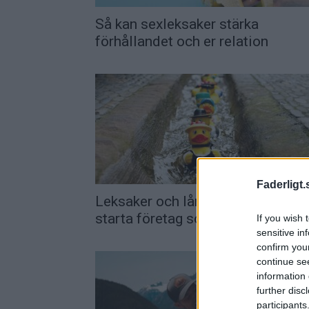
Så kan sexleksaker stärka
förhållandet och er relation
Faderligt.
Leksaker och lån – En guide till at
starta företag som...
If you wish 
sensitive in
confirm you
continue se
information 
further disc
participants