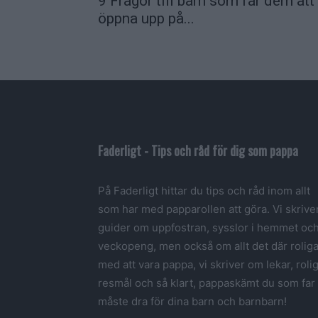
9 Frågor till barn som får dem att
öppna upp på...
Faderligt - Tips och råd för dig som pappa
På Faderligt hittar du tips och råd inom allt
som har med papparollen att göra. Vi skrive
guider om uppfostran, sysslor i hemmet oc
veckopeng, men också om allt det där rolig
med att vara pappa, vi skriver om lekar, roli
resmål och så klart, pappaskämt du som far
måste dra för dina barn och barnbarn!