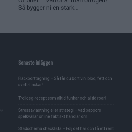
Otrohet – Varför är man otrogen?
Så bygger ni en stark...
Senaste inläggen
Fläckborttagning – Så får du bort vin, blod, fett och
svett-fläckar!
r
h
Trolldeg-recept som alltid funkar och alltid roar!
a
ga
Stressavlastning eller strategi – vad pappors
spelkvällar online faktiskt handlar om
Städschema checklista – Följ det här och få ett rent