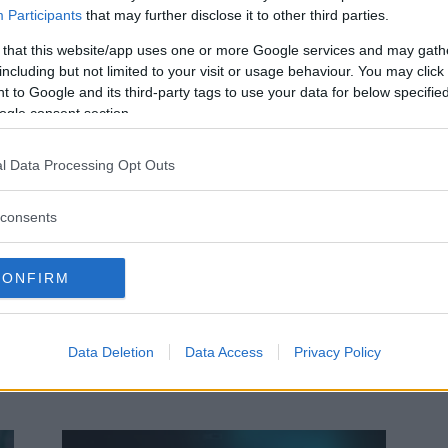
Participants
that may further disclose it to other third parties.
 that this website/app uses one or more Google services and may gath
including but not limited to your visit or usage behaviour. You may click 
 to Google and its third-party tags to use your data for below specifi
Nyckeln till en stressfri vardag –
ogle consent section.
pa
Bygg starka relationer i familjen
l Data Processing Opt Outs
consents
CONFIRM
Data Deletion
Data Access
Privacy Policy
6 steg för att hantera ilska i ett
r
bråk och inte...