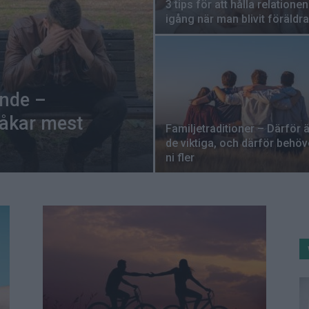
3 tips för att hålla relationen
igång när man blivit föräldra
ande –
råkar mest
Familjetraditioner – Därför ä
de viktiga, och därför behöv
ni fler