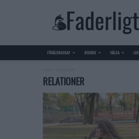
Faderligt
–
Gör
ditt
liv
som
pappa
FÖRÄLDRASKAP
BOENDE
HÄLSA
LEK
enklare
Hem
Relationer
RELATIONER