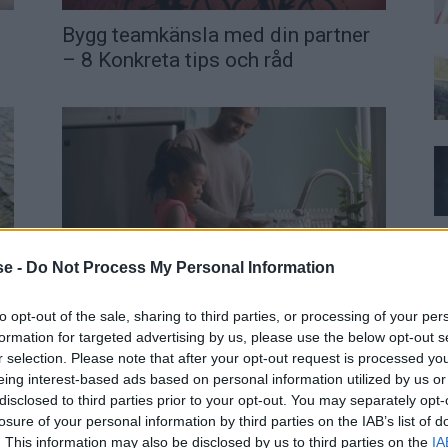
Bygg teamkänsla med din partner
– 8 Konkreta tips och råd
se -
Do Not Process My Personal Information
t
Starka och kärleksfulla relationer i
familjen med familjerådgivning
to opt-out of the sale, sharing to third parties, or processing of your per
formation for targeted advertising by us, please use the below opt-out s
r selection. Please note that after your opt-out request is processed y
eing interest-based ads based on personal information utilized by us or
disclosed to third parties prior to your opt-out. You may separately opt-
losure of your personal information by third parties on the IAB’s list of
. This information may also be disclosed by us to third parties on the
IA