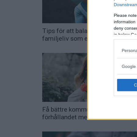
Downstream 
Please note
information 
deny consent
Tips för att balansera arbete och
in below Go
familjeliv som en engagerad pap
Persona
Google 
Få bättre kommunikation i
förhållandet med dessa 8 metode