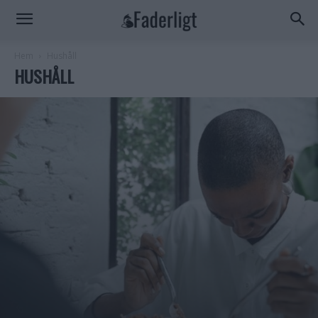
Hem
Hushåll
HUSHÅLL