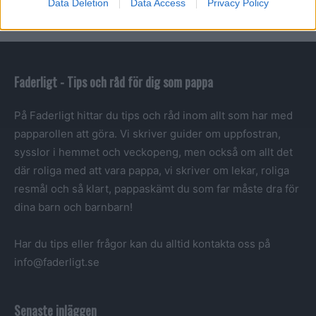
Data Deletion
Data Access
Privacy Policy
Faderligt - Tips och råd för dig som pappa
På Faderligt hittar du tips och råd inom allt som har med
papparollen att göra. Vi skriver guider om uppfostran,
sysslor i hemmet och veckopeng, men också om allt det
där roliga med att vara pappa, vi skriver om lekar, roliga
resmål och så klart, pappaskämt du som far måste dra för
dina barn och barnbarn!
Har du tips eller frågor kan du alltid kontakta oss på
info@faderligt.se
Senaste inläggen