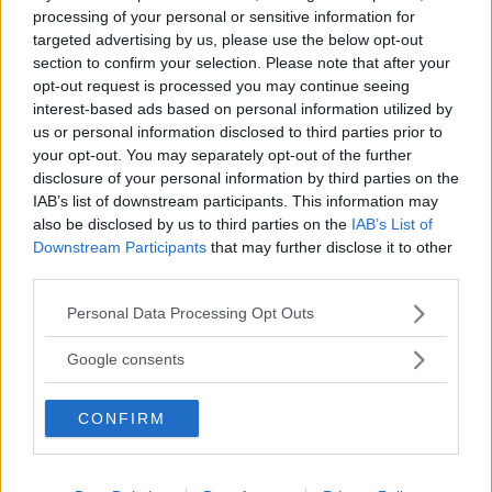
roliga varianter!
processing of your personal or sensitive information for
targeted advertising by us, please use the below opt-out
section to confirm your selection. Please note that after your
opt-out request is processed you may continue seeing
Ovanliga flicknamn – 273 unika tjejnamn att
interest-based ads based on personal information utilized by
välja bland
us or personal information disclosed to third parties prior to
your opt-out. You may separately opt-out of the further
disclosure of your personal information by third parties on the
Ovanliga pojknamn – 426 unika pojknamn att
IAB’s list of downstream participants. This information may
välja bland!
also be disclosed by us to third parties on the
IAB’s List of
Downstream Participants
that may further disclose it to other
third parties.
Torra skämt – 72 Stycken precis lagom
Please note that this website/app uses one or more Google
Personal Data Processing Opt Outs
dåliga skämt!
services and may gather and store information including but
not limited to your visit or usage behaviour. You may click to
Google consents
grant or deny consent to Google and its third-party tags to
use your data for below specified purposes in below Google
50 Raggningsrepliker som har den där lite
CONFIRM
consent section.
dumma charmen