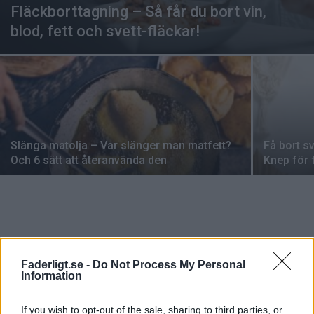
Fläckborttagning – Så får du bort vin,
blod, fett och svett-fläckar!
Slänga matolja – Var slänger man matfett?
Få bort sv
Och 6 sätt att återanvända den
Knep för 
Faderligt.se -
Do Not Process My Personal
VECKANS MEST LÄSTA
Information
Alla barnen skämt – 347 grova, hemska och
If you wish to opt-out of the sale, sharing to third parties, or