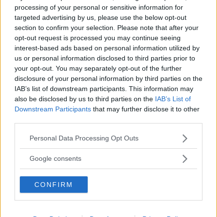
roliga varianter!
processing of your personal or sensitive information for
targeted advertising by us, please use the below opt-out
section to confirm your selection. Please note that after your
opt-out request is processed you may continue seeing
Ovanliga flicknamn – 273 unika tjejnamn att
interest-based ads based on personal information utilized by
välja bland
us or personal information disclosed to third parties prior to
your opt-out. You may separately opt-out of the further
disclosure of your personal information by third parties on the
Ovanliga pojknamn – 426 unika pojknamn att
IAB’s list of downstream participants. This information may
välja bland!
also be disclosed by us to third parties on the
IAB’s List of
Downstream Participants
that may further disclose it to other
third parties.
Torra skämt – 72 Stycken precis lagom
Please note that this website/app uses one or more Google
Personal Data Processing Opt Outs
dåliga skämt!
services and may gather and store information including but
not limited to your visit or usage behaviour. You may click to
Google consents
grant or deny consent to Google and its third-party tags to
use your data for below specified purposes in below Google
50 Raggningsrepliker som har den där lite
CONFIRM
consent section.
dumma charmen