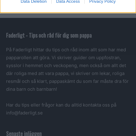
Data Deletion
Data Access
Privacy Policy
Faderligt - Tips och råd för dig som pappa
På Faderligt hittar du tips och råd inom allt som har med
papparollen att göra. Vi skriver guider om uppfostran,
sysslor i hemmet och veckopeng, men också om allt det
där roliga med att vara pappa, vi skriver om lekar, roliga
resmål och så klart, pappaskämt du som far måste dra för
dina barn och barnbarn!
Har du tips eller frågor kan du alltid kontakta oss på
info@faderligt.se
Senaste inläggen