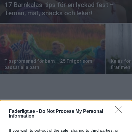
17 Barnkalas-tips för en lyckad fest –
Teman, mat, snacks och lekar!
Tipspromenad för barn – 25 Frågor som
Kalas för
passar alla barn
firar men
Faderligt.se -
Do Not Process My Personal
VECKANS MEST LÄSTA
Information
Alla barnen skämt – 347 grova, hemska och
If you wish to opt-out of the sale, sharing to third parties, or