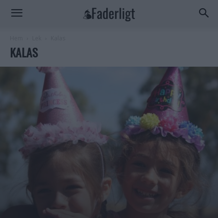
Hem
Lek
Kalas
KALAS