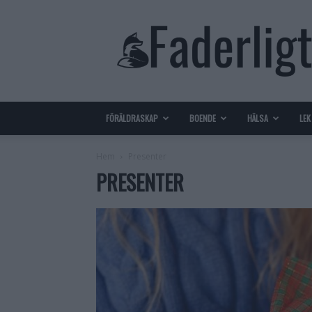
Faderligt
–
Gör
ditt
liv
som
pappa
FÖRÄLDRASKAP
BOENDE
HÄLSA
LEK
enklare
Hem
Presenter
PRESENTER