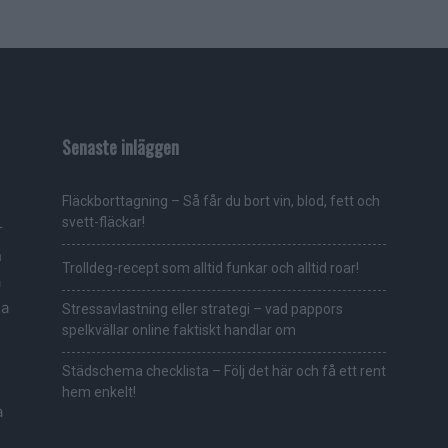
Senaste inläggen
Fläckborttagning – Så får du bort vin, blod, fett och
svett-fläckar!
r
h
Trolldeg-recept som alltid funkar och alltid roar!
a
ga
Stressavlastning eller strategi – vad pappors
spelkvällar online faktiskt handlar om
Städschema checklista – Följ det här och få ett rent
hem enkelt!
a