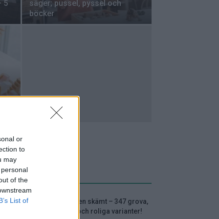
 5
säger; pussel, pyssel och
böcker
sonal or
ection to
ou may
 personal
VECKANS MEST LÄSTA
out of the
 downstream
B’s List of
Alla barnen skämt – 347 grova,
hemska och roliga varianter!