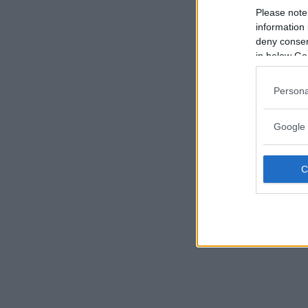
Please note
information 
deny consent
in below Go
Persona
Google 