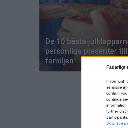
De 10 bästa julklappar
personliga presenter till
familjen
Faderligt.
If you wish 
sensitive in
confirm you
continue se
information 
further disc
participants
Downstream 