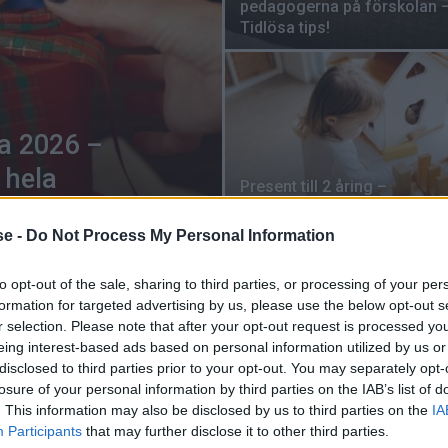
pedagogerna på förskolan –
Tidlösa tips!
na 2026 –
 hela
Present till 2 åring –
Experternas bästa tips på
leksaker!
se -
Do Not Process My Personal Information
to opt-out of the sale, sharing to third parties, or processing of your per
formation for targeted advertising by us, please use the below opt-out s
r selection. Please note that after your opt-out request is processed y
eing interest-based ads based on personal information utilized by us or
disclosed to third parties prior to your opt-out. You may separately opt-
losure of your personal information by third parties on the IAB’s list of
. This information may also be disclosed by us to third parties on the
IA
Participants
that may further disclose it to other third parties.