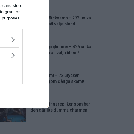
er and store
to grant or
ed purposes
Ovanliga flicknamn – 273 unika
tjejnamn att välja bland
Ovanliga pojknamn – 426 unika
pojknamn att välja bland!
Torra skämt – 72 Stycken
precis lagom dåliga skämt!
50 Raggningsrepliker som har
den där lite dumma charmen