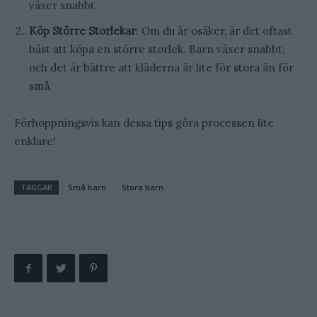
växer snabbt.
Köp Större Storlekar
: Om du är osäker, är det oftast
bäst att köpa en större storlek. Barn växer snabbt,
och det är bättre att kläderna är lite för stora än för
små.
Förhoppningsvis kan dessa tips göra processen lite
enklare!
TAGGAR
Små barn
Stora barn