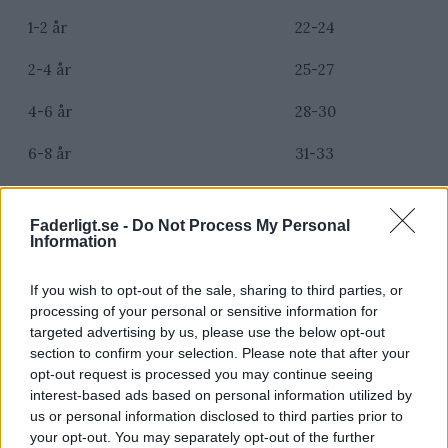
1-2 år
22-24
2-4 år
25-27
4-6 år
28-30
6-8 år
31-33
8-10 år
34-36
Faderligt.se -
Do Not Process My Personal
10-11 år
37-39
Information
If you wish to opt-out of the sale, sharing to third parties, or
Storleksguide – Mössor för barn
processing of your personal or sensitive information for
targeted advertising by us, please use the below opt-out
section to confirm your selection. Please note that after your
Mössor för barn mäts generellt sett i centimeter som
opt-out request is processed you may continue seeing
anger huvudets omkrets. Med ett måttband tar du
interest-based ads based on personal information utilized by
enkelt reda på barnets omkrets och kan sedan välja
us or personal information disclosed to third parties prior to
mössa i rätt storlek.
your opt-out. You may separately opt-out of the further