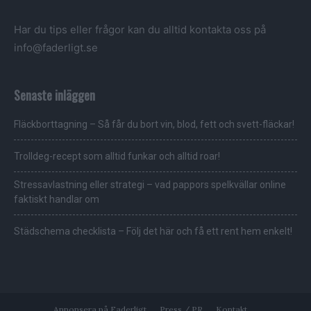
Har du tips eller frågor kan du alltid kontakta oss på
info@faderligt.se
Senaste inläggen
Fläckborttagning – Så får du bort vin, blod, fett och svett-fläckar!
Trolldeg-recept som alltid funkar och alltid roar!
Stressavlastning eller strategi – vad pappors spelkvällar online
faktiskt handlar om
Städschema checklista – Följ det här och få ett rent hem enkelt!
Annonsera på Faderligt
Press / PR
Kontakt