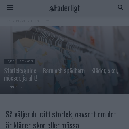
Hem
Prylar
Barnkläder
Prylar
Barnkläder
Storleksguide – Barn och spädbarn – Kläder, skor,
mössor, ja allt!
4410
Så väljer du rätt storlek, oavsett om det
är kläder, skor eller mössa…