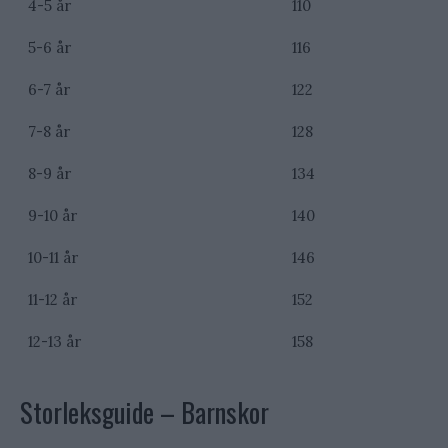
4-5 år
110
5-6 år
116
6-7 år
122
7-8 år
128
8-9 år
134
9-10 år
140
10-11 år
146
11-12 år
152
12-13 år
158
Storleksguide – Barnskor