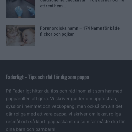
Städschema checklista – Följ det här och få
ett rent hem...
Fornnordiska namn – 174 Namn för både
flickor och pojkar
Faderligt - Tips och råd för dig som pappa
På Faderligt hittar du tips och råd inom allt som har med
papparollen att göra. Vi skriver guider om uppfostran,
sysslor i hemmet och veckopeng, men också om allt det
där roliga med att vara pappa, vi skriver om lekar, roliga
resmål och så klart, pappaskämt du som far måste dra för
dina barn och barnbarn!