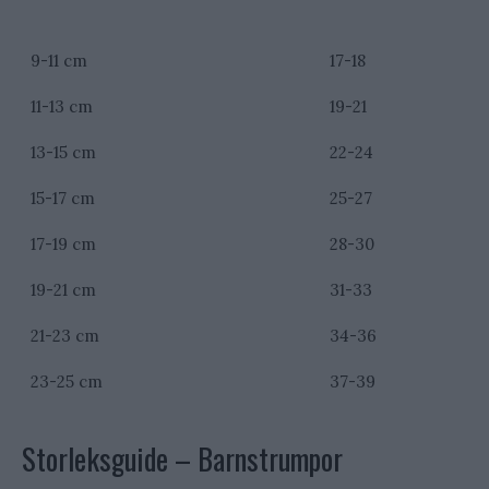
Fotlängd (inkl. växtmån)
Skostorlek
9-11 cm
17-18
11-13 cm
19-21
13-15 cm
22-24
15-17 cm
25-27
17-19 cm
28-30
19-21 cm
31-33
21-23 cm
34-36
23-25 cm
37-39
Storleksguide – Barnstrumpor