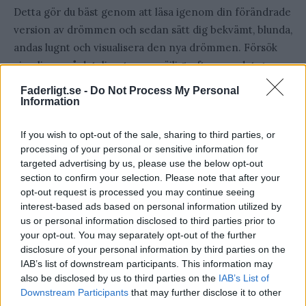
Detta gör du bäst genom att läsa igenom din förändrade
version av drömmen och sedan sätt dig bekvämt, blunda,
andas lugnt och visualisera den nya drömmen. Försök
visualisera så detaljerat som möjligt eftersom det ger
din hjärna fler saker att komma ihåg och fler saker den
Faderligt.se -
Do Not Process My Personal
kan använda som en trigger.
Information
If you wish to opt-out of the sale, sharing to third parties, or
Om du störs i din visualisering, t.ex. genom att den
processing of your personal or sensitive information for
ursprungliga versionen av drömmen tränger sig på så
targeted advertising by us, please use the below opt-out
öppnar du bara ögonen, tar ett djupt andetag och börjar
section to confirm your selection. Please note that after your
om.
opt-out request is processed you may continue seeing
interest-based ads based on personal information utilized by
us or personal information disclosed to third parties prior to
4: Repetera
your opt-out. You may separately opt-out of the further
disclosure of your personal information by third parties on the
Repetition är det som gör att Image rehersal therapy
IAB’s list of downstream participants. This information may
fungerar. Om du skriver ned den nya versionen av din
also be disclosed by us to third parties on the
IAB’s List of
Downstream Participants
that may further disclose it to other
dröm och sedan visualiserar den en gång så kommer det