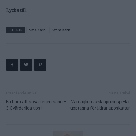
Lycka till!
TAGGAR
Små barn
Stora barn
Föregående artikel
Nästa artikel
Få barn att sova i egen säng –
Vardagliga avslappningsprylar
3 Ovärderliga tips!
upptagna föräldrar uppskattar