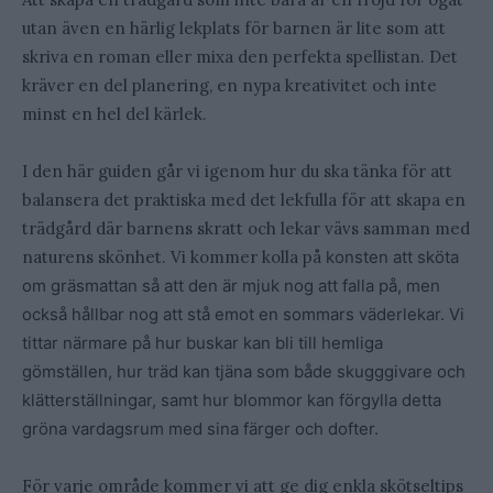
utan även en härlig lekplats för barnen är lite som att
skriva en roman eller mixa den perfekta spellistan. Det
kräver en del planering, en nypa kreativitet och inte
minst en hel del kärlek.
I den här guiden går vi igenom hur du ska tänka för att
balansera det praktiska med det lekfulla för att skapa en
trädgård där barnens skratt och lekar vävs samman med
naturens skönhet. Vi kommer kolla på
konsten att sköta
om gräsmattan så att den är mjuk nog att falla på, men
också hållbar nog att stå emot en sommars väderlekar. Vi
tittar närmare på hur buskar kan bli till hemliga
gömställen, hur träd kan tjäna som både skugggivare och
klätterställningar, samt hur blommor kan förgylla detta
gröna vardagsrum med sina färger och dofter.
För varje område kommer vi att ge dig enkla skötseltips