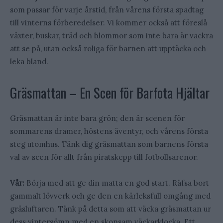
som passar för varje årstid, från vårens första spadtag
till vinterns förberedelser. Vi kommer också att föreslå
växter, buskar, träd och blommor som inte bara är vackra
att se på, utan också roliga för barnen att upptäcka och
leka bland.
Gräsmattan – En Scen för Barfota Hjältar
Gräsmattan är inte bara grön; den är scenen för
sommarens dramer, höstens äventyr, och vårens första
steg utomhus. Tänk dig gräsmattan som barnens första
val av scen för allt från piratskepp till fotbollsarenor.
Vår:
Börja med att ge din matta en god start. Räfsa bort
gammalt lövverk och ge den en kärleksfull omgång med
gräsluftaren. Tänk på detta som att väcka gräsmattan ur
dess vintersömn med en skonsam väckarklocka. Ett