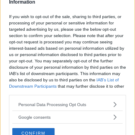
Information
uppmuntrar till mer blomning och håller din symfoni
spelande längre.
If you wish to opt-out of the sale, sharing to third parties, or
processing of your personal or sensitive information for
targeted advertising by us, please use the below opt-out
Höst:
När sommarens konserter lugnar ner sig, är det
section to confirm your selection. Please note that after your
dags att tänka på nästa år. Plantera fleråriga växter och
opt-out request is processed you may continue seeing
förbered lökar för vårens show. Höstblommande växter
interest-based ads based on personal information utilized by
som krysantemum ger trädgården en sista sprakande
us or personal information disclosed to third parties prior to
your opt-out. You may separately opt-out of the further
föreställning innan vintern.
disclosure of your personal information by third parties on the
IAB’s list of downstream participants. This information may
Vinter:
Även om det mesta i trädgården vilar, är det en
also be disclosed by us to third parties on the
IAB’s List of
bra tid att planera för framtiden. Bläddra genom
Downstream Participants
that may further disclose it to other
third parties.
kataloger eller besök trädgårdswebbplatser för
inspiration. Det är även en tid för att skydda känsliga
Please note that this website/app uses one or more Google
Personal Data Processing Opt Outs
växter med täckmaterial eller att flytta in krukor i ett
services and may gather and store information including but
not limited to your visit or usage behaviour. You may click to
frostfritt utrymme.
Google consents
grant or deny consent to Google and its third-party tags to
use your data for below specified purposes in below Google
Varje del av trädgården, från den mjuka mattan av gräs
CONFIRM
consent section.