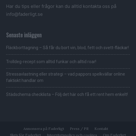
Har du tips eller frågor kan du alltid kontakta oss på
info@faderligt.se
Senaste inläggen
Fläckborttagning – Så får du bort vin, blod, fett och svett-fläckar!
Trolldeg-recept som alltid funkar och alltid roar!
Stressavlastning eller strategi – vad pappors spelkvällar online
faktiskt handlar om
Städschema checklista – Följ det här och få ett rent hem enkelt!
Annonsera på Faderligt
Press / PR
Kontakt
Skriv för Faderligt
Integritetspolicy och cookies
Om Faderligt