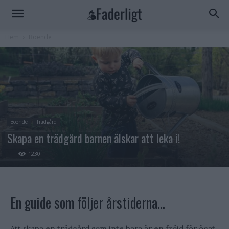
Hem
Boende
Boende
Trädgård
Skapa en trädgård barnen älskar att leka i!
1230
En guide som följer årstiderna…
Att skapa en trädgård som inte bara är en fröjd för ögat