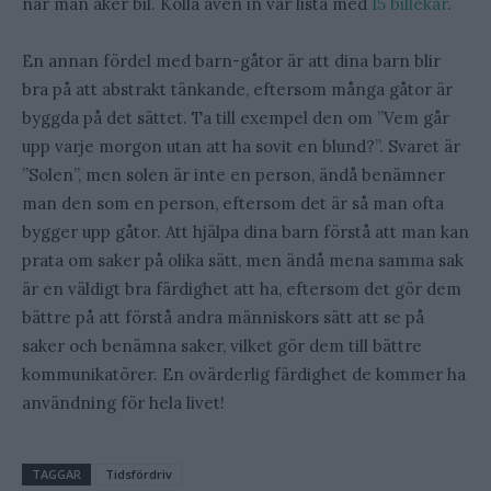
när man åker bil. Kolla även in vår lista med
15 billekar
.
En annan fördel med barn-gåtor är att dina barn blir
bra på att abstrakt tänkande, eftersom många gåtor är
byggda på det sättet. Ta till exempel den om ”Vem går
upp varje morgon utan att ha sovit en blund?”. Svaret är
”Solen”, men solen är inte en person, ändå benämner
man den som en person, eftersom det är så man ofta
bygger upp gåtor. Att hjälpa dina barn förstå att man kan
prata om saker på olika sätt, men ändå mena samma sak
är en väldigt bra färdighet att ha, eftersom det gör dem
bättre på att förstå andra människors sätt att se på
saker och benämna saker, vilket gör dem till bättre
kommunikatörer. En ovärderlig färdighet de kommer ha
användning för hela livet!
TAGGAR
Tidsfördriv