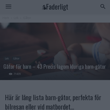
Hem
Lek
Gåtor
Lek
Gåtor
Gåtor för barn – 43 Precis lagom kluriga barn-gåtor
71439
Här är lång lista barn-gåtor, perfekta för
bilresan eller vid matbordet…