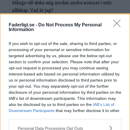
Många vill sluka mig medan andra somnar i mitt
sällskap. Vad är jag?
Svar: En bok.
Faderligt.se -
Do Not Process My Personal
Information
Var dessa gåtor för barn lagom kluriga?
If you wish to opt-out of the sale, sharing to third parties, or
processing of your personal or sensitive information for
Var gåtorna lagom kluriga för barn?
targeted advertising by us, please use the below opt-out
section to confirm your selection. Please note that after your
opt-out request is processed you may continue seeing
Ja
interest-based ads based on personal information utilized by
us or personal information disclosed to third parties prior to
Nej
your opt-out. You may separately opt-out of the further
disclosure of your personal information by third parties on the
IAB’s list of downstream participants. This information may
also be disclosed by us to third parties on the
IAB’s List of
Downstream Participants
that may further disclose it to other
View Results
third parties.
Please note that this website/app uses one or more Google
Personal Data Processing Opt Outs