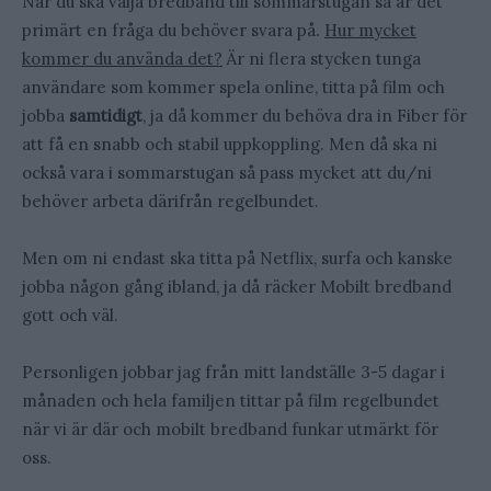
När du ska välja bredband till sommarstugan så är det
primärt en fråga du behöver svara på.
Hur mycket
kommer du använda det?
Är ni flera stycken tunga
användare som kommer spela online, titta på film och
jobba
samtidigt
, ja då kommer du behöva dra in Fiber för
att få en snabb och stabil uppkoppling. Men då ska ni
också vara i sommarstugan så pass mycket att du/ni
behöver arbeta därifrån regelbundet.
Men om ni endast ska titta på Netflix, surfa och kanske
jobba någon gång ibland, ja då räcker Mobilt bredband
gott och väl.
Personligen jobbar jag från mitt landställe 3-5 dagar i
månaden och hela familjen tittar på film regelbundet
när vi är där och mobilt bredband funkar utmärkt för
oss.