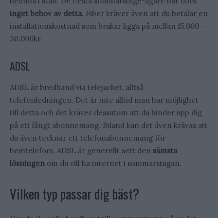
hemma i stan. De flesta sommarstuge-ägare har dock
inget behov av detta
. Fiber kräver även att du betalar en
installationskostnad som brukar ligga på mellan 15.000 –
30.000kr.
ADSL
ADSL är bredband via telejacket, alltså
telefonledningen. Det är inte alltid man har möjlighet
till detta och det kräver dessutom att du binder upp dig
på ett långt abonnemang. Ibland kan det även krävas att
du även tecknar ett telefonabonnemang för
hemtelefoni. ADSL är generellt sett den
sämsta
lösningen
om du vill ha internet i sommarstugan.
Vilken typ passar dig bäst?