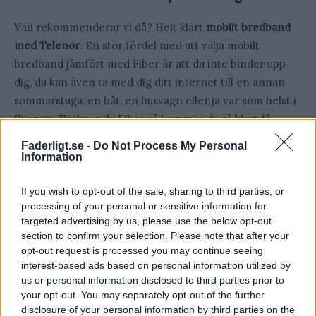
Vad rekommenderar vi då? Helt klart
mobilt bredband
med Telenor
. En stor fördel med att välja mobilt
bredband jämfört med Fiber är att du inte binder upp
dig, du kan även ta med dig ditt internet till en annan
sommarstuga, en båt, en husvagn eller ja var som helst i
Sverige. Tecknar du Fiber så kommer du så klart få
högre hastigheter och ett mer stabilt internet i
Faderligt.se -
Do Not Process My Personal
sommarstugan men det kommer kosta oerhört mycket
Information
mer och du är dessutom bunden i ett eller två år. Med
If you wish to opt-out of the sale, sharing to third parties, or
det sagt så rekommenderar vi som sagt Telenors mobila
processing of your personal or sensitive information for
bredband. Det kan du enkelt och snabbt teckna på
targeted advertising by us, please use the below opt-out
Telenor.se/Mobilt-bredband.
section to confirm your selection. Please note that after your
opt-out request is processed you may continue seeing
Fördelar med Telenors mobila bredband
interest-based ads based on personal information utilized by
us or personal information disclosed to third parties prior to
your opt-out. You may separately opt-out of the further
Ingen bindningstid, men du kan få rabatt om du tar
disclosure of your personal information by third parties on the