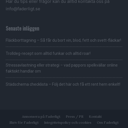
Har du tips eller frågor kan du alltid kontakta oss på
info@faderligt.se
Senaste inläggen
Fläckborttagning – Så får du bort vin, blod, fett och svett-fläckar!
Trolldeg-recept som alltid funkar och alltid roar!
Stressavlastning eller strategi – vad pappors spelkvällar online
faktiskt handlar om
Städschema checklista – Följ det här och få ett rent hem enkelt!
Annonsera på Faderligt
Press / PR
Kontakt
Skriv för Faderligt
Integritetspolicy och cookies
Om Faderligt