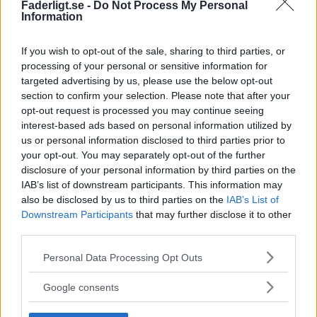
Faderligt.se -
Do Not Process My Personal
Information
Läs även: ”
Te till barn – Kamomill-te kan vara
lugnande
”
If you wish to opt-out of the sale, sharing to third parties, or
processing of your personal or sensitive information for
Sammanfattningsvis om hur man fostrar
targeted advertising by us, please use the below opt-out
section to confirm your selection. Please note that after your
trygga barn
opt-out request is processed you may continue seeing
interest-based ads based on personal information utilized by
us or personal information disclosed to third parties prior to
Förhoppningsvis har vi lyckats besvara frågan: ”
Hur får
your opt-out. You may separately opt-out of the further
man trygga barn?
” och gett dig verktyg och insikter att
disclosure of your personal information by third parties on the
IAB’s list of downstream participants. This information may
jobba med, så att du kan hjälpa dina barn att växa upp till
also be disclosed by us to third parties on the
IAB’s List of
trygga och självständiga individer.
Downstream Participants
that may further disclose it to other
third parties.
Kom ihåg att det här med att fostra trygga barn är en
Please note that this website/app uses one or more Google
Personal Data Processing Opt Outs
resa snarare än en destination. Varje barn är unikt men
services and may gather and store information including but
genom att ge en stabil grund med konsekventa rutiner,
not limited to your visit or usage behaviour. You may click to
Google consents
visa kärlek och stöd, tillåta dem att misslyckas och lära
grant or deny consent to Google and its third-party tags to
use your data for below specified purposes in below Google
sig, verkligen lyssna på dem och hjälpa dem att hantera