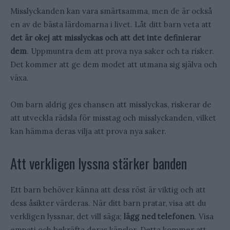
Misslyckanden kan vara smärtsamma, men de är också
en av de bästa lärdomarna i livet. Låt ditt barn veta att
det är okej att misslyckas och att det inte definierar
dem
. Uppmuntra dem att prova nya saker och ta risker.
Det kommer att ge dem modet att utmana sig själva och
växa.
Om barn aldrig ges chansen att misslyckas, riskerar de
att utveckla rädsla för misstag och misslyckanden, vilket
kan hämma deras vilja att prova nya saker.
Att verkligen lyssna stärker banden
Ett barn behöver känna att dess röst är viktig och att
dess åsikter värderas. När ditt barn pratar, visa att du
verkligen lyssnar, det vill säga;
lägg ned telefonen
. Visa
empati och bekräfta deras känslor. Detta kommer att