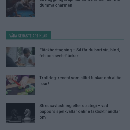
dumma charmen
VÅRA SENASTE ARTIKLAR
Fläckborttagning – Så får du bort vin, blod,
fett och svett-fläckar!
Trolldeg-recept som alltid funkar och alltid
roar!
Stressavlastning eller strategi – vad
pappors spelkvällar online faktiskt handlar
om