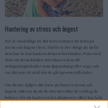
Hantering av stress och ångest
Det är oundvikligt att ditt barn kommer att stöta på
stress och ångest i livet. Därför är det viktigt att du lär
dem hur de kan hantera dessa svåra känslor. Prata med
dem om deras känslor, introducera dem till
avslappningstekniker som djupandning eller yoga, och
var där som ett stöd när de går igenom tuffa tider.
Om du inte hjälper ditt barn att hantera stress och
ångest, riskerar du att de inte utvecklar de verktyg de
behöver för att hantera svåra situationer, vilket kan leda
till ökad ångest och stress i framtiden.