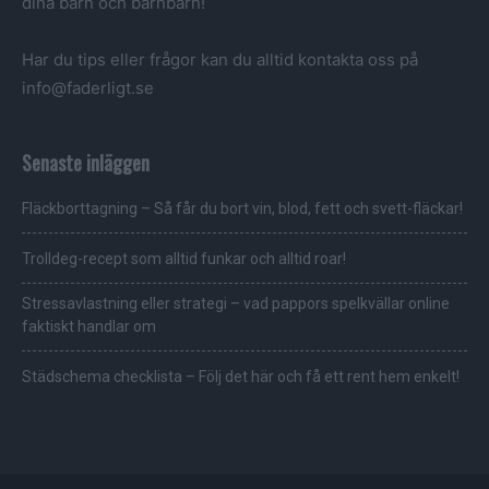
dina barn och barnbarn!
Har du tips eller frågor kan du alltid kontakta oss på
info@faderligt.se
Senaste inläggen
Fläckborttagning – Så får du bort vin, blod, fett och svett-fläckar!
Trolldeg-recept som alltid funkar och alltid roar!
Stressavlastning eller strategi – vad pappors spelkvällar online
faktiskt handlar om
Städschema checklista – Följ det här och få ett rent hem enkelt!