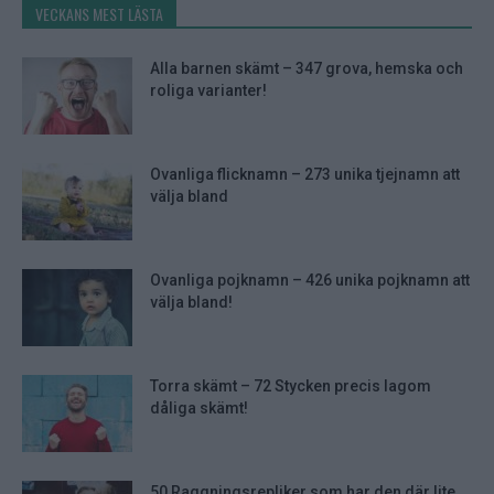
VECKANS MEST LÄSTA
Alla barnen skämt – 347 grova, hemska och
roliga varianter!
Ovanliga flicknamn – 273 unika tjejnamn att
välja bland
Ovanliga pojknamn – 426 unika pojknamn att
välja bland!
Torra skämt – 72 Stycken precis lagom
dåliga skämt!
50 Raggningsrepliker som har den där lite