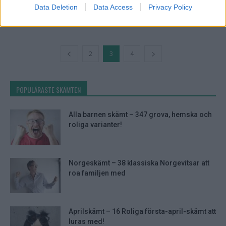
barn-gåtor
Data Deletion
Data Access
Privacy Policy
2
3
4
POPULÄRASTE SKÄMTEN
Alla barnen skämt – 347 grova, hemska och
roliga varianter!
Norgeskämt – 38 klassiska Norgevitsar att
roa familjen med
Aprilskämt – 16 Roliga första-april-skämt att
luras med!