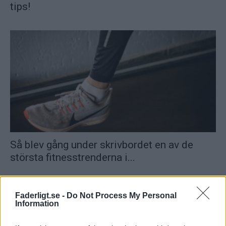
tips!
Så blev gång under skrivbordet en av de
största fitnesstrenderna i...
Faderligt.se -
Do Not Process My Personal
Information