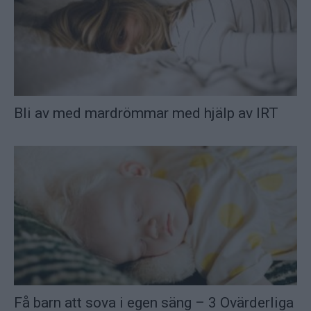
Bli av med mardrömmar med hjälp av IRT
Få barn att sova i egen säng – 3 Ovärderliga