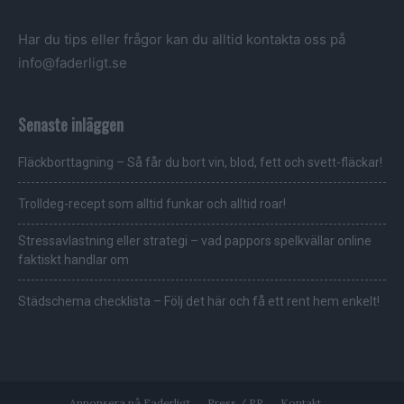
Har du tips eller frågor kan du alltid kontakta oss på
info@faderligt.se
Senaste inläggen
Fläckborttagning – Så får du bort vin, blod, fett och svett-fläckar!
Trolldeg-recept som alltid funkar och alltid roar!
Stressavlastning eller strategi – vad pappors spelkvällar online
faktiskt handlar om
Städschema checklista – Följ det här och få ett rent hem enkelt!
Annonsera på Faderligt
Press / PR
Kontakt