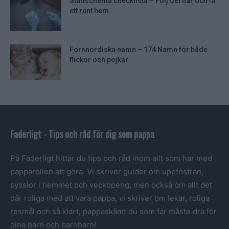
Städschema checklista – Följ det här och få
ett rent hem...
Fornnordiska namn – 174 Namn för både
flickor och pojkar
Faderligt - Tips och råd för dig som pappa
På Faderligt hittar du tips och råd inom allt som har med
papparollen att göra. Vi skriver guider om uppfostran,
sysslor i hemmet och veckopeng, men också om allt det
där roliga med att vara pappa, vi skriver om lekar, roliga
resmål och så klart, pappaskämt du som far måste dra för
dina barn och barnbarn!