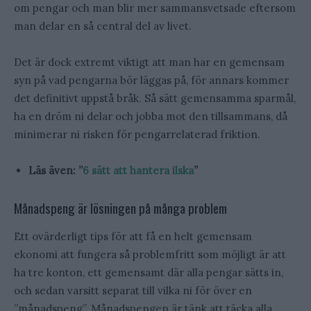
om pengar och man blir mer sammansvetsade eftersom
man delar en så central del av livet.
Det är dock extremt viktigt att man har en gemensam
syn på vad pengarna bör läggas på, för annars kommer
det definitivt uppstå bråk. Så sätt gemensamma sparmål,
ha en dröm ni delar och jobba mot den tillsammans, då
minimerar ni risken för pengarrelaterad friktion.
Läs även: ”
6 sätt att hantera ilska
”
Månadspeng är lösningen på många problem
Ett ovärderligt tips för att få en helt gemensam
ekonomi att fungera så problemfritt som möjligt är att
ha tre konton, ett gemensamt där alla pengar sätts in,
och sedan varsitt separat till vilka ni för över en
”månadspeng”. Månadspengen är tänk att täcka alla