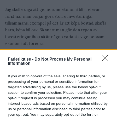
Jag skulle säga att gemensam ekonomi blir relevant
först när man börjar göra större investeringar
tillsammans, exempel på det är att köpa bostad, skaffa
barn, köpa bil osv. Så snart man gör den typen av
investeringar ihop så är någon variant av gemensam
ekonomi att föredra.
Nackdelar med delad ekonomi
Faderligt.se -
Do Not Process My Personal
Information
Nackdelarna här är många. Bor man ihop och delar livet
If you wish to opt-out of the sale, sharing to third parties, or
med varandra så kan det uppstå enormt mycket friktion
processing of your personal or sensitive information for
och bråk om man delar upp sin ekonomi. Det är nästan
targeted advertising by us, please use the below opt-out
aldrig så att båda tjänar exakt lika mycket, så det
section to confirm your selection. Please note that after your
kommer alltid kännas orättvist för den ena parten.
opt-out request is processed you may continue seeing
interest-based ads based on personal information utilized by
us or personal information disclosed to third parties prior to
Jag rekommenderar inte en delad ekonomi om man är
your opt-out. You may separately opt-out of the further