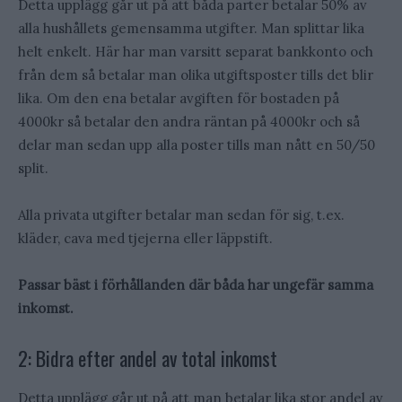
Detta upplägg går ut på att båda parter betalar 50% av
alla hushållets gemensamma utgifter. Man splittar lika
helt enkelt. Här har man varsitt separat bankkonto och
från dem så betalar man olika utgiftsposter tills det blir
lika. Om den ena betalar avgiften för bostaden på
4000kr så betalar den andra räntan på 4000kr och så
delar man sedan upp alla poster tills man nått en 50/50
split.
Alla privata utgifter betalar man sedan för sig, t.ex.
kläder, cava med tjejerna eller läppstift.
Passar bäst i förhållanden där båda har ungefär samma
inkomst.
2: Bidra efter andel av total inkomst
Detta upplägg går ut på att man betalar lika stor andel av